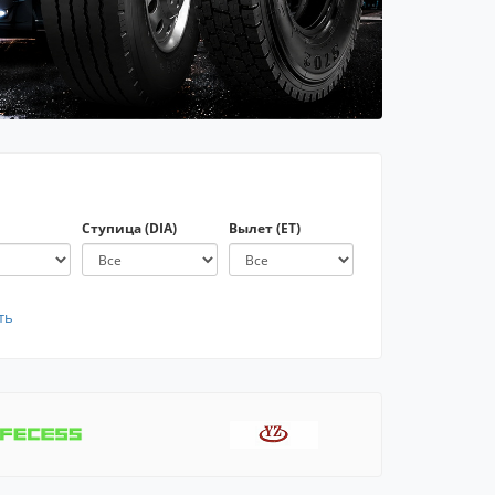
Ступица (DIA)
Вылет (ET)
ть