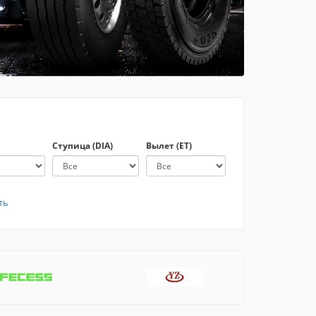
Ступица (DIA)
Вылет (ET)
ть