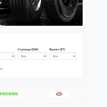
Ступица (DIA)
Вылет (ET)
ть