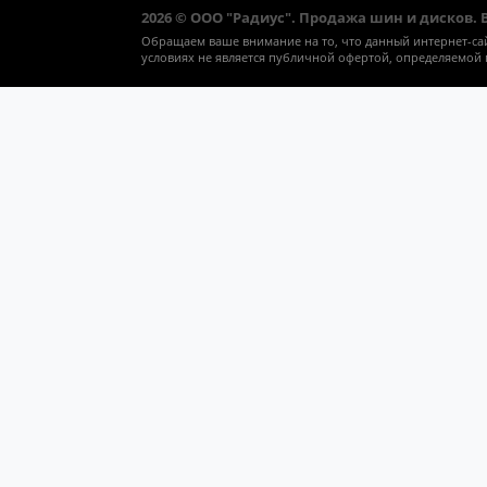
2026 © ООО "Радиус". Продажа шин и дисков.
Обращаем ваше внимание на то, что данный интернет-са
условиях не является публичной офертой, определяемой