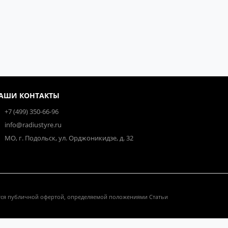
АШИ КОНТАКТЫ
+7 (499) 350-66-96
info@radiustyre.ru
МО, г. Подольск, ул. Орджоникидзе, д. 32
ется публичной офертой, определяемой положениями Статьи